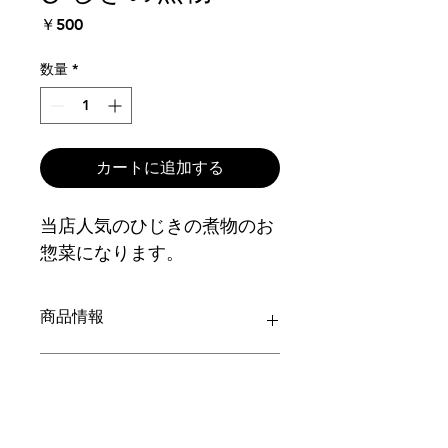
価
￥500
格
数量
*
カートに追加する
当店人気のひじきの煮物のお
惣菜になります。
商品情報
当店人気のひじきの煮物のお惣菜にな
返品・返金ポリシー
ります。
返品・返金ポリシーを入力してくださ
商品の配送について
い。顧客が商品に満足しなかった場合