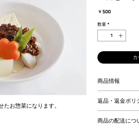
価
￥500
格
数量
*
カ
商品情報
豆腐と里芋に田楽味
返品・返金ポリ
せたお惣菜になります。
返品・返金ポリシー
商品の配送につ
満足しなかった場合
の手順などを説明し
顧客からの信頼を獲
配送地域、料金、所