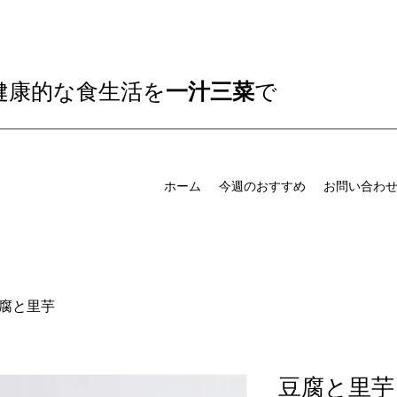
健康的な食生活を
一汁三菜
​で
ホーム
今週のおすすめ
お問い合わ
腐と里芋
豆腐と里芋